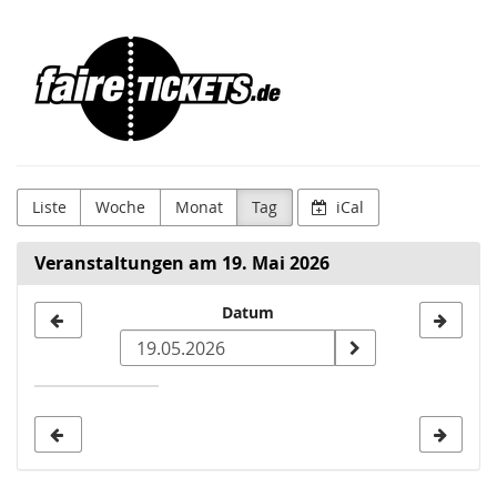
Zum
Faire
Haupt-
Inhalt
Tickets
springen
Liste
Woche
Monat
Tag
iCal
Veranstaltungen am 19. Mai 2026
Datum
Datum
zur
Anzeige
auswählen