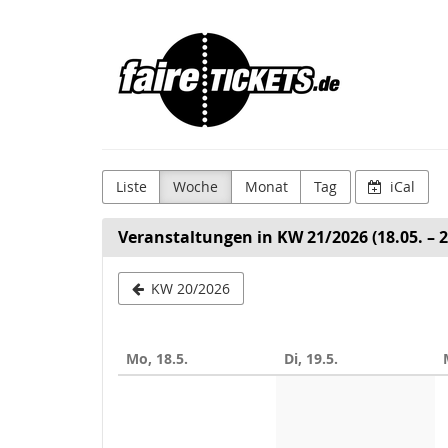
Zum
Faire
Haupt-
Inhalt
Tickets
springen
Liste
Woche
Monat
Tag
iCal
Veranstaltungen in KW 21/2026 (18.05. – 2
Woche
KW 20/2026
zur
Anzeige
Mo, 18.5.
Di, 19.5.
auswählen