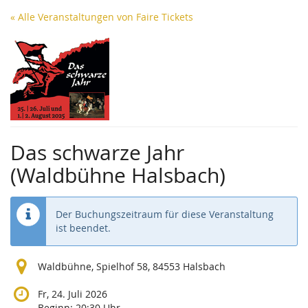
Zum
« Alle Veranstaltungen von Faire Tickets
Haupt-
Inhalt
springen
Das schwarze Jahr
(Waldbühne Halsbach)
Der Buchungszeitraum für diese Veranstaltung
ist beendet.
Waldbühne, Spielhof 58, 84553 Halsbach
Fr, 24. Juli 2026
Beginn:
20:30
Uhr