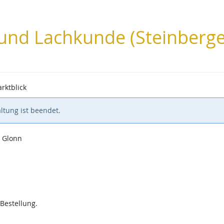
 und Lachkunde (Steinberge
rktblick
ltung ist beendet.
5 Glonn
 Bestellung.