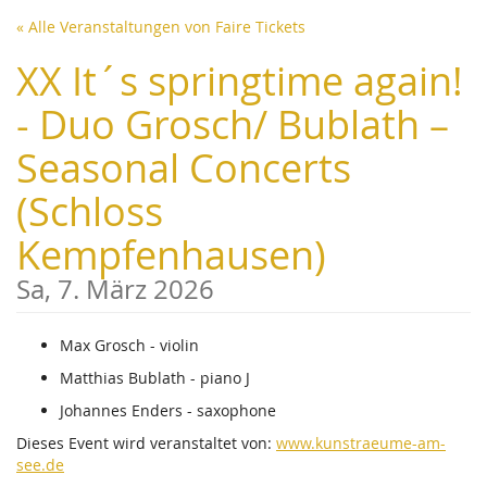
Zum
« Alle Veranstaltungen von Faire Tickets
Haupt-
Inhalt
XX It´s springtime again!
springen
- Duo Grosch/ Bublath –
Seasonal Concerts
(Schloss
Kempfenhausen)
Sa, 7. März 2026
Max Grosch - violin
Matthias Bublath - piano J
Johannes Enders - saxophone
Dieses Event wird veranstaltet von:
www.kunstraeume-am-
see.de