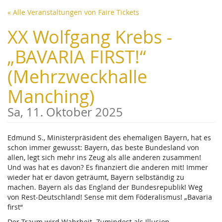
Zum
« Alle Veranstaltungen von Faire Tickets
Haupt-
Inhalt
XX Wolfgang Krebs -
springen
„BAVARIA FIRST!“
(Mehrzweckhalle
Manching)
Sa, 11. Oktober 2025
Edmund S., Ministerpräsident des ehemaligen Bayern, hat es
schon immer gewusst: Bayern, das beste Bundesland von
allen, legt sich mehr ins Zeug als alle anderen zusammen!
Und was hat es davon? Es finanziert die anderen mit! Immer
wieder hat er davon geträumt, Bayern selbständig zu
machen. Bayern als das England der Bundesrepublik! Weg
von Rest-Deutschland! Sense mit dem Föderalismus! „Bavaria
first“
Der Traum wird Wahrheit. Zumindest als Illusion.