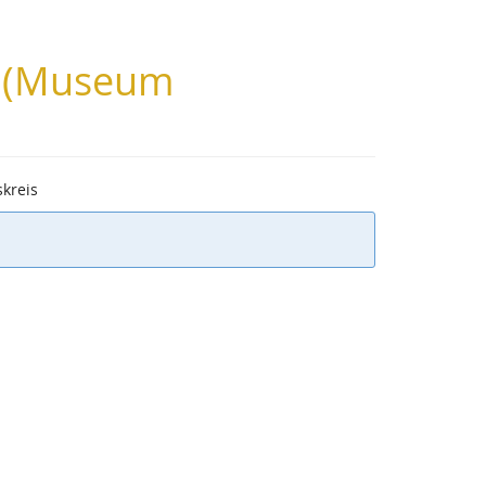
nn (Museum
kreis