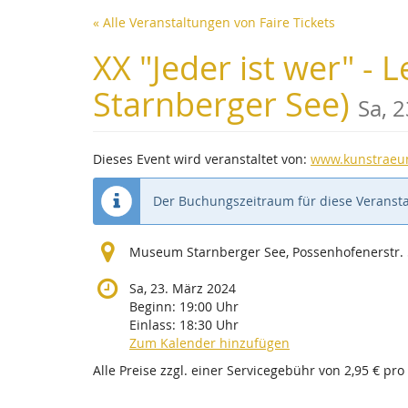
Zum
« Alle Veranstaltungen von Faire Tickets
Haupt-
Inhalt
XX "Jeder ist wer" 
springen
Starnberger See)
Sa, 
Dieses Event wird veranstaltet von:
www.kunstraeu
Der Buchungszeitraum für diese Veransta
Museum Starnberger See, Possenhofenerstr. 
Sa, 23. März 2024
Beginn:
19:00
Uhr
Einlass:
18:30
Uhr
Zum Kalender hinzufügen
Alle Preise zzgl. einer Servicegebühr von 2,95 € pro