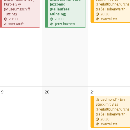
Purple Sky
Jazzband
(Freiluftbühne/Kirchs
(Museumsschiff
(Pallaufsaal
traße Hohenwarth)
Tutzing)
Münsing)
20:30
20:00
20:00
Warteliste
Ausverkauft
Jetzt buchen
Keine
Keine
19
20
21
Veranstaltungen
Veranstaltungen
„Bluadmond“ - Ein
Stück mit Biss
(Freiluftbühne/Kirchs
traße Hohenwarth)
20:30
Warteliste