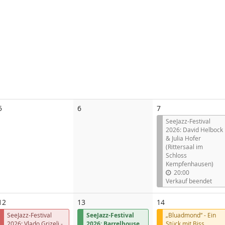
Keine
Keine
5
6
7
Veranstaltungen
Veranstaltungen
SeeJazz-Festival
2026: David Helbock
& Julia Hofer
(Rittersaal im
Schloss
Kempfenhausen)
20:00
Verkauf beendet
12
13
14
SeeJazz-Festival
SeeJazz-Festival
„Bluadmond“ - Ein
2026: Vlado Grizelj -
2026: Barrelhouse
Stück mit Biss