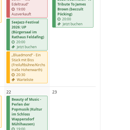
Edeltraud"
Tribute To James
19:00
Brown (beccult
Ausverkauft
Pöcking)
20:00
SeeJazz-Festival
Jetzt buchen
2026: UP
(Bürgersaal im
Rathaus Feldafing)
20:00
Jetzt buchen
„Bluadmond“ - Ein
Stück mit Biss
(Freiluftbühne/Kirchs
traße Hohenwarth)
20:30
Warteliste
Keine
22
23
Veranstaltungen
Beauty of Music -
Perlen der
Popmusik (Kultur
im Schloss
Wappersdorf
Mühlhausen)
19:00