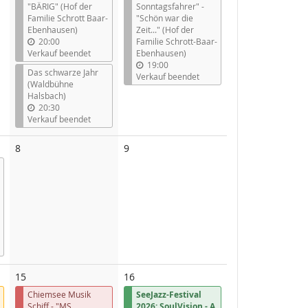
"BÄRIG" (Hof der
Sonntagsfahrer" -
Familie Schrott Baar-
"Schön war die
Ebenhausen)
Zeit..." (Hof der
20:00
Familie Schrott-Baar-
Verkauf beendet
Ebenhausen)
19:00
Das schwarze Jahr
Verkauf beendet
(Waldbühne
Halsbach)
20:30
Verkauf beendet
Keine
Keine
8
9
Veranstaltungen
Veranstaltungen
15
16
Chiemsee Musik
SeeJazz-Festival
Schiff - "MS
2026: SoulVision - A