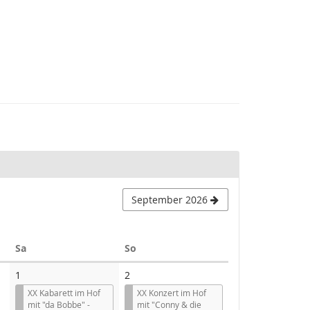
September 2026
Samstag
Sonntag
Sa
So
1
2
XX Kabarett im Hof
XX Konzert im Hof
mit "da Bobbe" -
mit "Conny & die