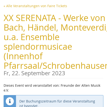
Zum
« Alle Veranstaltungen von Faire Tickets
Haupt-
Inhalt
XX SERENATA - Werke von
springen
Bach, Händel, Monteverdi
u.a. Ensemble
splendormusicae
(Innenhof
Pfarrsaal/Schrobenhause
Fr, 22. September 2023
Dieses Event wird veranstaltet von: Freunde der Alten Musik
e.V.
Der Buchungszeitraum für diese Veranstaltung
ist beendet.