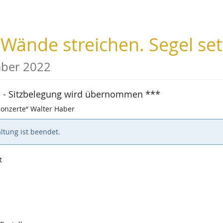
ände streichen. Segel setz
mber 2022
lle - Sitzbelegung wird übernommen ***
Konzerte“ Walter Haber
ltung ist beendet.
t