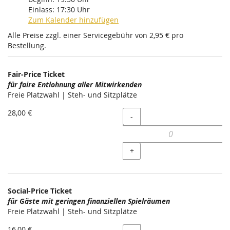
Einlass:
17:30
Uhr
Zum Kalender hinzufügen
Alle Preise zzgl. einer Servicegebühr von 2,95 € pro
Bestellung.
Produkte
Fair-Price Ticket
Unkategorisierte
für faire Entlohnung aller Mitwirkenden
Freie Platzwahl | Steh- und Sitzplätze
Produkte
28,00 €
Menge
-
+
Social-Price Ticket
für Gäste mit geringen finanziellen Spielräumen
Freie Platzwahl | Steh- und Sitzplätze
16,00 €