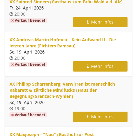
XX Sainted Sinners (Gasthaus zum Bräu Wald a.d. Alz)
Fr, 24. April 2026
Uhrzeit
20:00
Verkauf beendet
Mehr Infos
XX Andreas Martin Hofmeir - Kein Aufwand II - Die
letzten Jahre (Fichters Ramsau)
So, 19. April 2026
Uhrzeit
20:00
Verkauf beendet
Mehr Infos
XX Philipp Scharrenberg: Verwirren ist menschlich
Kabarett & zärtliche Mindfucks (Haus der
Begegnung/Grenzach-Wyhlen)
So, 19. April 2026
Uhrzeit
19:00
Verkauf beendet
Mehr Infos
XX Maxjoseph - "Nau" (Gasthof zur Post