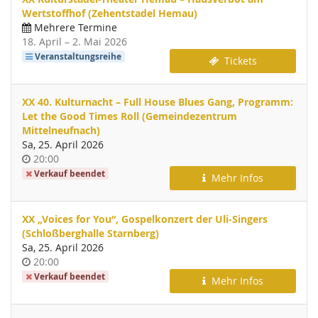
Wertstoffhof (Zehentstadel Hemau)
Mehrere Termine
bis
18. April
–
2. Mai 2026
Veranstaltungsreihe
Tickets
XX 40. Kulturnacht – Full House Blues Gang, Programm:
Let the Good Times Roll (Gemeindezentrum
Mittelneufnach)
Sa, 25. April 2026
Uhrzeit
20:00
Verkauf beendet
Mehr Infos
XX „Voices for You“, Gospelkonzert der Uli-Singers
(Schloßberghalle Starnberg)
Sa, 25. April 2026
Uhrzeit
20:00
Verkauf beendet
Mehr Infos