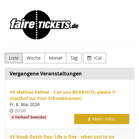
Zum
Faire
Haupt-
Inhalt
Tickets
springen
Liste
Woche
Monat
Tag
iCal
Vergangene Veranstaltungen
XX Mathias Kellner - Can you BOARISCH, please ?!
(Gasthof zur Post Schwabhausen)
Fr, 8. Mai 2026
Uhrzeit
20:00
Verkauf beendet
Mehr Infos
XX Huub Dutch Duo: Life is fine - when you're on