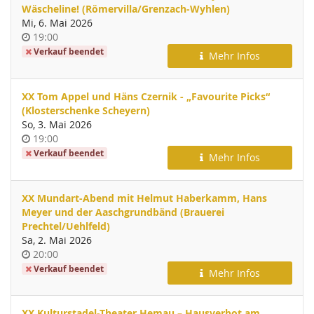
Wäscheline! (Römervilla/Grenzach-Wyhlen)
Mi, 6. Mai 2026
Uhrzeit
19:00
Verkauf beendet
Mehr Infos
XX Tom Appel und Häns Czernik - „Favourite Picks“
(Klosterschenke Scheyern)
So, 3. Mai 2026
Uhrzeit
19:00
Verkauf beendet
Mehr Infos
XX Mundart-Abend mit Helmut Haberkamm, Hans
Meyer und der Aaschgrundbänd (Brauerei
Prechtel/Uehlfeld)
Sa, 2. Mai 2026
Uhrzeit
20:00
Verkauf beendet
Mehr Infos
XX Kulturstadel-Theater Hemau – Hausverbot am